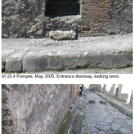
VI.15.4 Pompeii. May 2005. Entrance doorway, looking west.