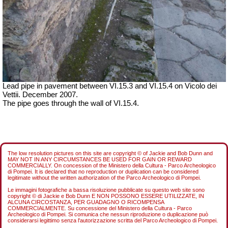
Lead pipe in pavement between VI.15.3 and VI.15.4 on Vicolo dei
Vettii. December 2007.
The pipe goes through the wall of VI.15.4.
The low resolution pictures on this site are copyright © of Jackie and Bob Dunn and
MAY NOT IN ANY CIRCUMSTANCES BE USED FOR GAIN OR REWARD
COMMERCIALLY. On concession of the Ministero della Cultura - Parco Archeologico
di Pompei. It is declared that no reproduction or duplication can be considered
legitimate without the written authorization of the Parco Archeologico di Pompei.
Le immagini fotografiche a bassa risoluzione pubblicate su questo web site sono
copyright © di Jackie e Bob Dunn E NON POSSONO ESSERE UTILIZZATE, IN
ALCUNA CIRCOSTANZA, PER GUADAGNO O RICOMPENSA
COMMERCIALMENTE. Su concessione del Ministero della Cultura - Parco
Archeologico di Pompei. Si comunica che nessun riproduzione o duplicazione può
considerarsi legittimo senza l'autorizzazione scritta del Parco Archeologico di Pompei.