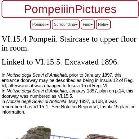
PompeiiinPictures
Pompeii
Surrounding
Find
Help
VI.15.4 Pompeii. Staircase to upper floor
in room.
Linked to VI.15.5. Excavated 1896.
In
Notizie degli Scavi di Antichità
,
prior to January 1897, this
entrance doorway may be described as being in Insula 12 of Reg.
VI, afterwards it was changed to Insula 15 of Reg. VI.
In
Notizie degli Scavi di Antichità
,
January 1897, plan on p.14, this
doorway was numbered as VI.15.5.
in
Notizie degli Scavi di Antichità
,
May 1897, p.198, it was
renumbered as VI.15.4.
See Note on Region VI, Insula 15 plan for
information.