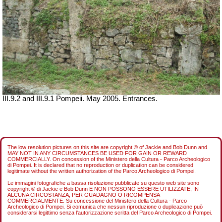
III.9.2 and III.9.1 Pompeii. May 2005. Entrances.
The low resolution pictures on this site are copyright © of Jackie and Bob Dunn and
MAY NOT IN ANY CIRCUMSTANCES BE USED FOR GAIN OR REWARD
COMMERCIALLY. On concession of the Ministero della Cultura - Parco Archeologico
di Pompei. It is declared that no reproduction or duplication can be considered
legitimate without the written authorization of the Parco Archeologico di Pompei.
Le immagini fotografiche a bassa risoluzione pubblicate su questo web site sono
copyright © di Jackie e Bob Dunn E NON POSSONO ESSERE UTILIZZATE, IN
ALCUNA CIRCOSTANZA, PER GUADAGNO O RICOMPENSA
COMMERCIALMENTE. Su concessione del Ministero della Cultura - Parco
Archeologico di Pompei. Si comunica che nessun riproduzione o duplicazione può
considerarsi legittimo senza l'autorizzazione scritta del Parco Archeologico di Pompei.