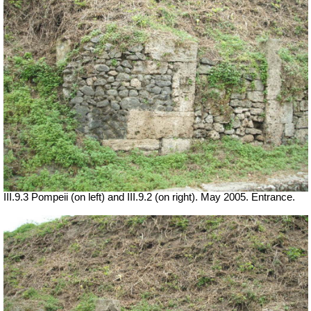
III.9.3 Pompeii (on left) and III.9.2 (on right). May 2005. Entrance.