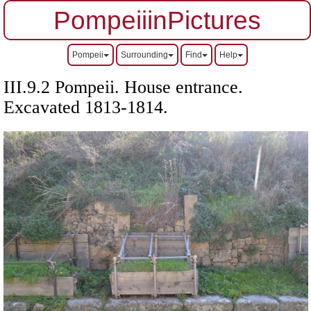
PompeiiinPictures
Pompeii
Surrounding
Find
Help
III.9.2 Pompeii. House entrance.
Excavated 1813-1814.