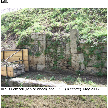
left).
III.9.3 Pompeii (behind wood), and III.9.2 (in centre). May 2006.